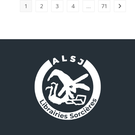
1
2
3
4
…
71