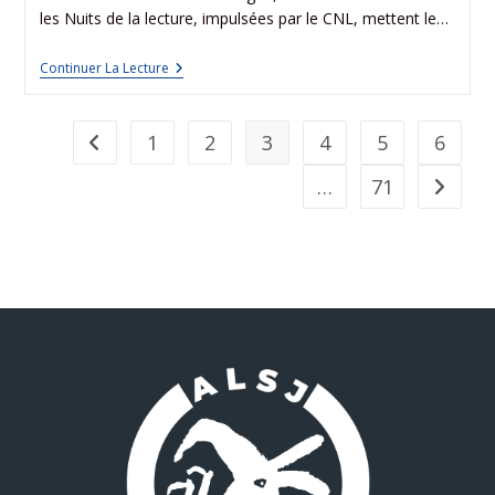
les Nuits de la lecture, impulsées par le CNL, mettent le…
Continuer La Lecture
1
2
3
4
5
6
…
71