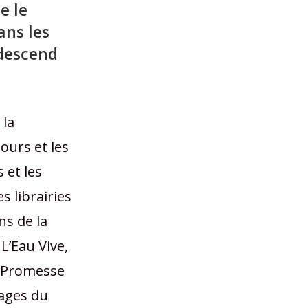
e le
ans les
 descend
 la
ours et les
 et les
s librairies
ns de la
L’Eau Vive,
La Promesse
Pages du