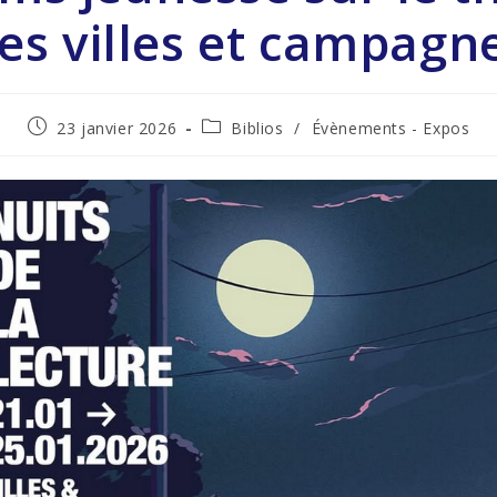
es villes et campagn
23 janvier 2026
Biblios
/
Évènements - Expos