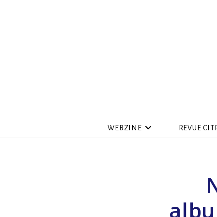
WEBZINE
REVUE CIT
N
albu