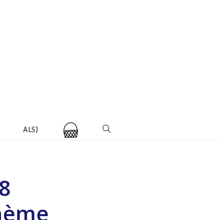
ALSJ
28
thème