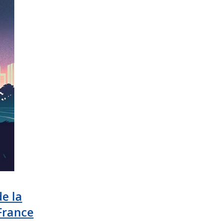
de la
France