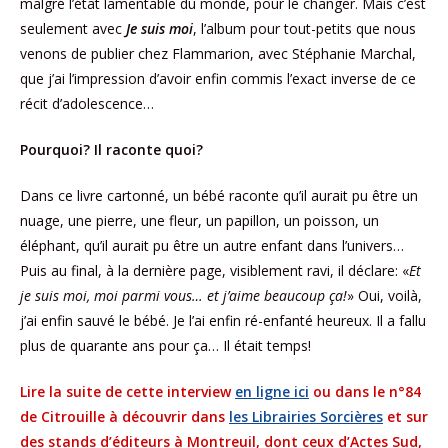
malgré l’état lamentable du monde, pour le changer. Mais c’est
seulement avec
Je suis moi
, l’album pour tout-petits que nous
venons de publier chez Flammarion, avec Stéphanie Marchal,
que j’ai l’impression d’avoir enfin commis l’exact inverse de ce
récit d’adolescence…
Pourquoi? Il raconte quoi?
Dans ce livre cartonné, un bébé raconte qu’il aurait pu être un
nuage, une pierre, une fleur, un papillon, un poisson, un
éléphant, qu’il aurait pu être un autre enfant dans l’univers…
Puis au final, à la dernière page, visiblement ravi, il déclare: «
Et
je suis moi, moi parmi vous… et j’aime beaucoup ça!
» Oui, voilà,
j’ai enfin sauvé le bébé. Je l’ai enfin ré-enfanté heureux. Il a fallu
plus de quarante ans pour ça… Il était temps!
Lire la suite de cette interview
en ligne ici
ou
dans le n°84
de Citrouille à découvrir dans
les Librairies Sorcières
et sur
des stands d’éditeurs à Montreuil, dont ceux d’Actes Sud,