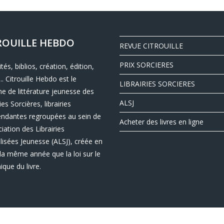
ROUILLE HEBDO
REVUE CITROUILLE
PRIX SORCIERES
ités, biblios, création, édition,
.. Citrouille Hebdo est le
LIBRAIRIES SORCIERES
e de littérature jeunesse des
ALSJ
ies Sorcières, librairies
endantes regroupées au sein de
Acheter des livres en ligne
ciation des Librairies
lisées Jeunesse (ALSJ), créée en
la même année que la loi sur le
nique du livre.