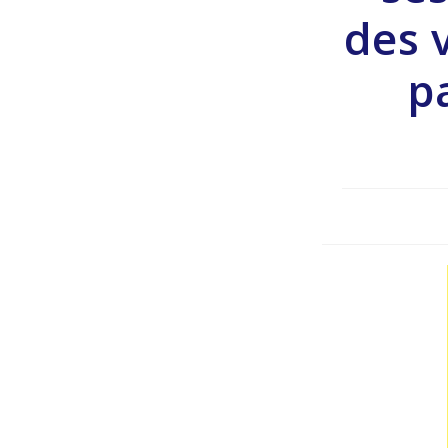
des 
pa