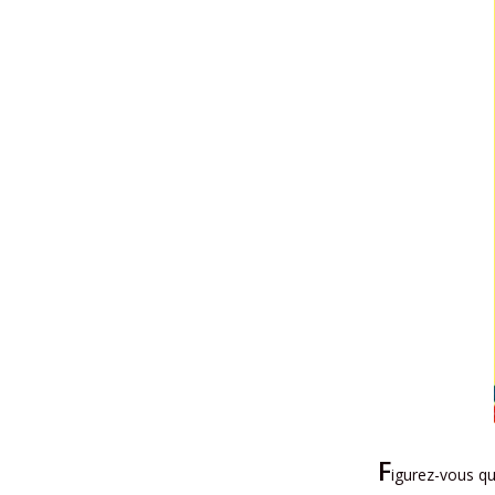
F
igurez-vous qu