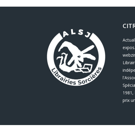
CIT
Actual
expos.
webzin
Librair
indép
l'Asso
Spécia
1981, 
prix u
Librairies Sorcières © 2022