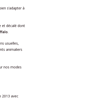
bien s’adapter à
e et décalé dont
ffalo
.
ons usuelles,
nts animaliers
 sur nos modes
en 2013 avec