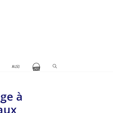
ALSJ
age à
maux