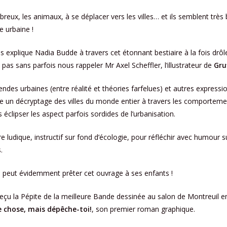
breux, les animaux, à se déplacer vers les villes… et ils semblent très 
e urbaine !
s explique Nadia Budde à travers cet étonnant bestiaire à la fois drôl
est pas sans parfois nous rappeler Mr Axel Scheffler, l’illustrateur de
Gru
gendes urbaines (entre réalité et théories farfelues) et autres expressi
se un décryptage des villes du monde entier à travers les comporteme
 éclipser les aspect parfois sordides de l’urbanisation.
vre ludique, instructif sur fond d’écologie, pour réfléchir avec humour
.
 peut évidemment prêter cet ouvrage à ses enfants !
eçu la Pépite de la meilleure Bande dessinée au salon de Montreuil 
e chose, mais dépêche-toi!
, son premier roman graphique.