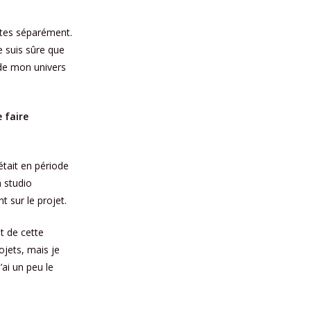
tes séparément.
e suis sûre que
́ de mon univers
e faire
était en période
n studio
nt sur le projet.
et de cette
ojets, mais je
J’ai un peu le