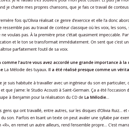
and je chante mes propres chansons, que je fais ce travail de conteus
première fois qu’Olivia réalisait ce genre d’exercice et elle l’a donc abo
ne ressemble pas au travail de conteur classique où les voix, les sons
e ne voulais pas. À la première prise c’était quasiment impeccable. Parf
cation et le ton se transformait immédiatement. On sent que c’est u
̂trise parfaitement l’outil de sa voix.
un comme l’autre vous avez accordé une grande importance à la 
ne
La Mélodie des tuyaux
. Il a été réalisé presque comme un vér
 je suis habituée à travailler avec un ingénieur du son en particulier,
́ et que j’aime: le Studio Acousti à Saint-Germain. Ça a été l’occasion d
quipe à Benjamin pour la réalisation du CD de
La Mélodie
…
s gens qui ont travaillé, entre autres, sur les disques d’Olivia Ruiz… et
du son. Parfois en lisant un texte on peut avaler une syllabe par exemp
n «R», en remet un autre ailleurs, rend l’ensemble propre… C’est marra