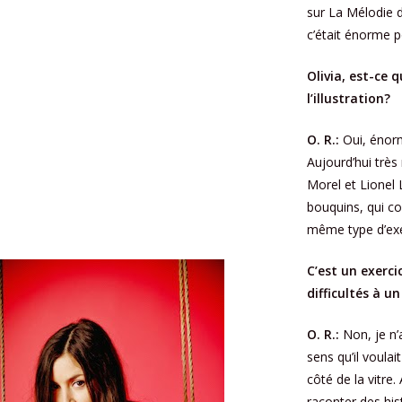
sur La Mélodie d
c’était énorme
Olivia, est-ce q
l’illustration?
O. R.:
Oui, énorm
Aujourd’hui très
Morel et Lionel 
bouquins, qui co
même type d’ex
C’est un exerci
difficultés à
O. R.:
Non, je n’a
sens qu’il voulait
côté de la vitre
raconter des hist