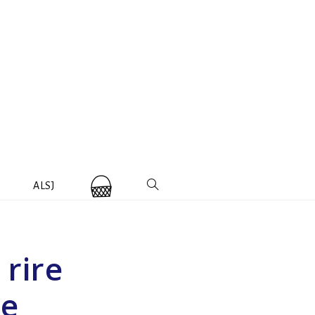
ALSJ
 rire
ne