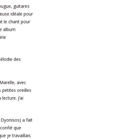
fougue, guitares
euse idéale pour
é le chant pour
ble album
rie
élodie des
 Marelle, avec
s petites oreilles
a lecture. J’ai
Dyonisos) a fait
 confié que
ue je travaillais