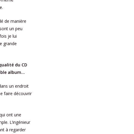
e.
rdé de manière
, sont un peu
ois je lui
ne grande
qualité du CD
itable album…
 dans un endroit
e faire découvrir
 qui ont une
le. L’ingénieur
nt à regarder