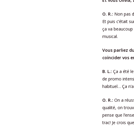
Et vous Olivia,
O. R.:
Non pas du 
Et puis c’était 
ça va beaucoup p
musical.
Vous parliez du 
coïncider vos 
B. L.:
Ça a été 
de promo intensiv
habituel… Ça n’a 
O. R.:
On a réus
qualité, on trou
pense que l’ensemb
trac! Je crois q