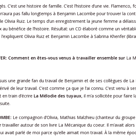
és. C’est une histoire de famille. C’est l’histoire d’une vie. Flamenco, 
n’aura pas fallu longtemps à Benjamin Lacombe pour trouver la cont
lle Olivia Ruiz. Le temps d’un enregistrement la jeune femme a délaiss
 au bénéfice de l’histoire. Résultat: un CD élaboré comme un vérita
’expliquent Olivia Ruiz et Benjamin Lacombe à Sabrina Khenfer (librai
R: Comment en êtes-vous venus à travailler ensemble sur
La M
suis une grande fan du travail de Benjamin et de ses collègues de La
érivé de leur travail. C’est comme ça que je l’ai connu. C’est venu à se
 en train d’écrire
La Mélodie des tuyaux
, il m’a sollicitée pour faire l
suite.
OMBE:
Le compagnon d’Olivia, Mathias Malzhieu (chanteur du groupe 
 travailler autour de son livre La Mécanique du coeur. Il m’avait alors
i lui avait parlé de moi parce qu’elle aimait mon travail. À la même époq