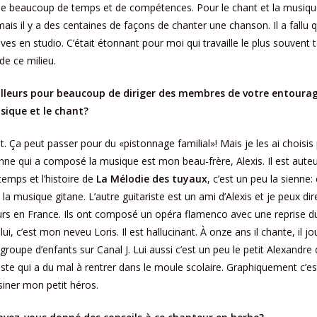
 beaucoup de temps et de compétences. Pour le chant et la musique, 
ais il y a des centaines de façons de chanter une chanson. Il a fallu
ives en studio. C’était étonnant pour moi qui travaille le plus souvent 
de ce milieu.
’ailleurs pour beaucoup de diriger des membres de votre entourag
sique et le chant?
t. Ça peut passer pour du «pistonnage familial»! Mais je les ai choisis 
nne qui a composé la musique est mon beau-frère, Alexis. Il est aut
temps et l’histoire de
La Mélodie des tuyaux
, c’est un peu la sienne: 
ar la musique gitane. L’autre guitariste est un ami d’Alexis et je peux dir
urs en France. Ils ont composé un opéra flamenco avec une reprise du
lui, c’est mon neveu Loris. Il est hallucinant. À onze ans il chante, il jo
un groupe d’enfants sur Canal J. Lui aussi c’est un peu le petit Alexandre
tiste qui a du mal à rentrer dans le moule scolaire. Graphiquement c’est
siner mon petit héros.