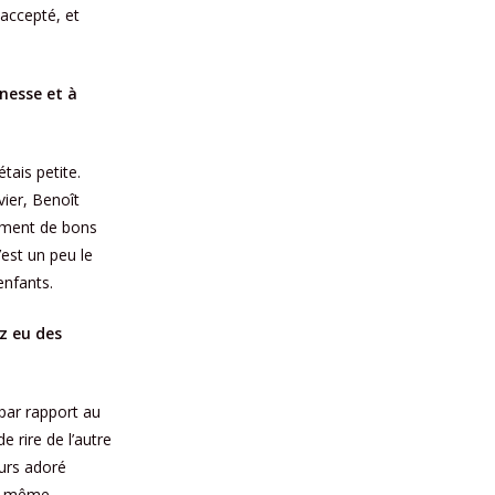
accepté, et
nesse et à
tais petite.
vier, Benoît
lement de bons
’est un peu le
 enfants.
ez eu des
r par rapport au
de rire de l’autre
urs adoré
oi-même