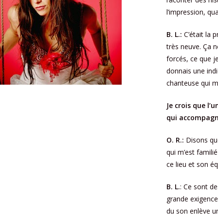
l’impression, qu
B. L.:
C’était la 
très neuve. Ça 
forcés, ce que j
donnais une indi
chanteuse qui mai
Je crois que l’
qui accompag
O. R.:
Disons que
qui m’est familie
ce lieu et son é
B. L.
: Ce sont de
grande exigence 
du son enlève u