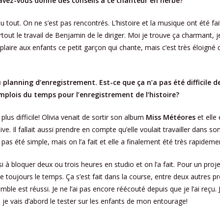
 avez-vous donné des conseils à ce chanteur en herbe?
tout. On ne s’est pas rencontrés. L’histoire et la musique ont été fai
surtout le travail de Benjamin de le diriger. Moi je trouve ça charmant, j
laire aux enfants ce petit garçon qui chante, mais c’est très éloigne
planning d’enregistrement. Est-ce que ça n’a pas été difficile d
emplois du temps pour l’enregistrement de l’histoire?
le plus difficile! Olivia venait de sortir son album
Miss Météores
et elle 
e. Il fallait aussi prendre en compte qu’elle voulait travailler dans so
pas été simple, mais on l’a fait et elle a finalement été très rapideme
si à bloquer deux ou trois heures en studio et on l’a fait. Pour un proj
ve toujours le temps. Ça s’est fait dans la course, entre deux autres pr
le est réussi. Je ne l’ai pas encore réécouté depuis que je l’ai reçu. 
ue je vais d’abord le tester sur les enfants de mon entourage!