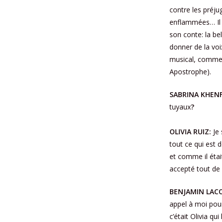
contre les préjug
enflammées… Il 
son conte: la be
donner de la voix
musical, comme l
Apostrophe).
SABRINA KHENFE
tuyaux
?
OLIVIA RUIZ:
Je 
tout ce qui est d
et comme il était
accepté tout de 
BENJAMIN LAC
appel à moi pour
c’était Olivia qu