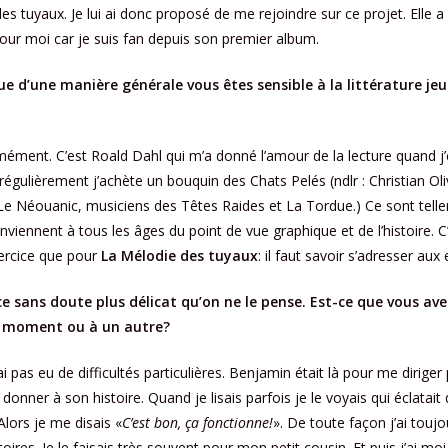
es tuyaux. Je lui ai donc proposé de me rejoindre sur ce projet. Elle a 
 pour moi car je suis fan depuis son premier album.
ue d’une manière générale vous êtes sensible à la littérature jeu
ément. C’est Roald Dahl qui m’a donné l’amour de la lecture quand j’é
 régulièrement j’achète un bouquin des Chats Pelés (ndlr : Christian Oli
Le Néouanic, musiciens des Têtes Raides et La Tordue.) Ce sont tel
nviennent à tous les âges du point de vue graphique et de l’histoire. C
ercice que pour
La Mélodie des tuyaux
: il faut savoir s’adresser aux
ce sans doute plus délicat qu’on ne le pense. Est-ce que vous av
 un moment ou à un autre?
i pas eu de difficultés particulières. Benjamin était là pour me dirige
 donner à son histoire. Quand je lisais parfois je le voyais qui éclatait 
. Alors je me disais «
C’est bon, ça fonctionne!
». De toute façon j’ai toujo
oires. Je le faisais très souvent pour mon petit cousin. Et puis j’ai m