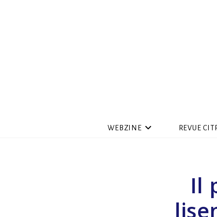
WEBZINE
REVUE CIT
Il
lise