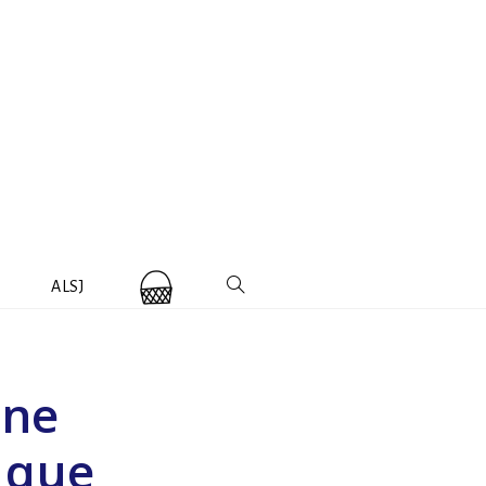
ALSJ
 ne
t que