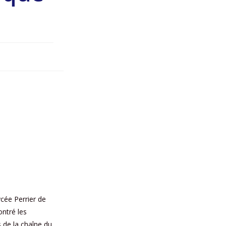
cée Perrier de
ontré les
s de la chaîne du