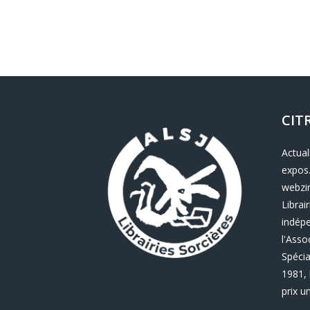
CIT
Actual
expos.
webzin
Librair
indép
l'Asso
Spécia
1981, 
prix u