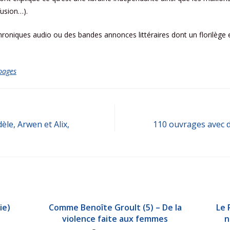
ffusion…).
hroniques audio ou des bandes annonces littéraires dont un florilège es
pages
èle, Arwen et Alix,
110 ouvrages avec 
ie)
Comme Benoîte Groult (5) – De la
Le 
violence faite aux femmes
n