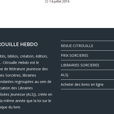
14 juillet 2019
ROUILLE HEBDO
REVUE CITROUILLE
PRIX SORCIERES
ités, biblios, création, édition,
.. Citrouille Hebdo est le
LIBRAIRIES SORCIERES
e de littérature jeunesse des
ALSJ
ies Sorcières, librairies
endantes regroupées au sein de
Acheter des livres en ligne
ciation des Librairies
lisées Jeunesse (ALSJ), créée en
la même année que la loi sur le
nique du livre.