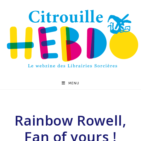
MENU
Rainbow Rowell,
Fan of yours !