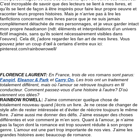
C’est incroyable de savoir que des lecteurs se lient à mes livres, et 
qu’ils se lient de façon à être inspirés pour faire leur propre oeuvre et 
raconter leurs propres histoires. Mais je n’arrive pas à lire les 
fanfictions concernant mes livres parce que je ne suis jamais 
complètement détachée de mes personnages, et je veux garder intact 
mon propre 
headcanon
 (ndt: éléments et interprétations d’un univers 
fictif imaginés, sans qu’ils soient nécessairement visibles dans 
l’oeuvre). Cela dit, j’adore regarder les 
fan art
 de mes livres. Vous 
pouvez jeter un coup d’œil à certains d’entre eux ici: 
pinterest.com/rainbowrowell/
FLORENCE LAURENT: 
En France, trois de vos romans sont parus: 
Fangirl
, 
Eleanor & Park
 et 
Carry On
.
 Les trois ont un traitement 
totalement différent, mais où l’amour se retrouve toujours en fil 
conducteur. Comment passez-vous d’une histoire à l’autre? D’où 
viennent vos idées? 
RAINBOW ROWELL: 
J’aime commencer quelque chose de 
totalement nouveau quand j’écris un livre. Je ne cesse de changer de 
style afin de rester intéressée et d’éviter de réécrire toujours le même 
livre. J’aime aussi me donner des défis. J’aime essayer des choses 
différentes et voir comment je m’en sors. Quant à l’amour, je n’aime 
pas la façon dont la romance est trop souvent réduite à son propre 
genre. L’amour est une part trop importante de nos vies. J’aime les 
grandes histoires avec beaucoup de romance.