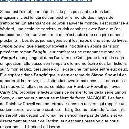
Simon est l’élu et, parce qu’il est le plus puissant de tous les 
magiciens, c’est lui qui doit empêcher le monde des mages de 
s’effondrer. En attendant de pouvoir sauver le monde, il est scolarisé à 
Watford, une école de sorciers, et doit cohabiter avec Baz que l’on 
soupçonne d’être un vampire et qui n’est autre que son pire ennemi 
proclamé… Les deux jeunes gens sont les héros d’une série de livres, 
Simon Snow
, que Rainbow Rowell a introduit en abîme dans son 
précédent roman 
Fangirl
, leur conférant une renommée mondiale… 
Fangirl
 nous plongeait dans l’univers de Cath, jeune fan de la saga 
en question. Elle passe son temps à elle-même écrire des fan-fictions 
sur Simon et Baz, persuadée qu’il existe une romance entre eux deux. 
Elle espérait dans 
Fangirl
 que le dernier tome de 
Simon Snow
 lui en 
apporterait la preuve, elle l’attendait avec impatience… et nous aussi! 
 Et nous voilà, elle et nous, comblés par Rainbow Rowell qui, avec 
Carry On,
 propulse le lecteur dans ce dernier tome de la série Simon 
Snow, ou amour et humour se mêlent de façon MAGIQUE. Les fans 
de Rainbow Rowell vont se retrouver dans un univers qui rappelle un 
certain sorcier avec une cicatrice… Et, grâce au talent de l’auteur, ils 
ne seront pas déçus! Ce roman ne s’encombre pas de détails et va 
directement au coeur de l’action, et c’est sans pression que nous 
ressortons. – Librairie Le Liseron