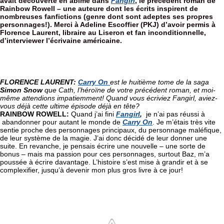
avait découverte en abîme dans 
Fangirl
, le précédent roman de 
Rainbow Rowell – une auteure dont les écrits inspirent de 
nombreuses fanfictions (genre dont sont adeptes ses propres 
personnages!). Merci à Adeline Escoffier (PKJ) d’avoir permis à 
Florence Laurent, libraire au Liseron et fan inconditionnelle, 
d’interviewer l’écrivaine américaine. 
FLORENCE LAURENT: 
Carry On
est le huitième tome de la saga 
Simon Snow
 que Cath, l’héroïne de votre précédent roman, et moi-
même attendions impatiemment! Quand vous écriviez Fangirl, aviez-
vous déjà cette ultime épisode déjà en tête? 
RAINBOW ROWELL: 
Quand j’ai fini 
Fangirl
,
  je n’ai pas réussi à 
 abandonner pour autant le monde de
Carry On
. Je m’étais très vite 
sentie proche des personnages principaux, du personnage maléfique, 
de leur système de la magie. J’ai donc décidé de leur donner une 
suite. En revanche, je pensais écrire une nouvelle – une sorte de 
bonus – mais ma passion pour ces personnages, surtout Baz, m’a 
poussée à écrire davantage. L’histoire s’est mise à grandir et à se 
complexifier, jusqu’à devenir mon plus gros livre à ce jour!