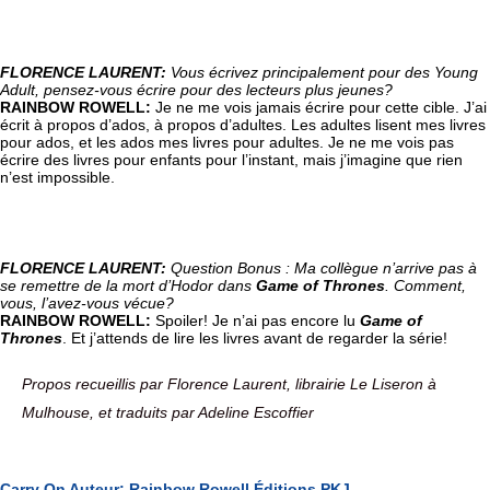
FLORENCE LAURENT: 
Vous écrivez principalement pour des Young 
Adult, pensez-vous écrire pour des lecteurs plus jeunes?
RAINBOW ROWELL: 
Je ne me vois jamais écrire pour cette cible. J’ai 
écrit à propos d’ados, à propos d’adultes. Les adultes lisent mes livres 
pour ados, et les ados mes livres pour adultes. Je ne me vois pas 
écrire des livres pour enfants pour l’instant, mais j’imagine que rien 
n’est impossible.
FLORENCE LAURENT: 
Question Bonus : Ma collègue n’arrive pas à 
se remettre de la mort d’Hodor dans 
Game of Thrones
. Comment, 
vous, l’avez-vous vécue? 
RAINBOW ROWELL: 
Spoiler
!
 Je n’ai pas encore lu 
Game of 
Thrones
. Et j’attends de lire les livres avant de regarder la série!
Propos recueillis par Florence Laurent, librairie Le Liseron à 
Mulhouse, et traduits par Adeline Escoffier
Carry On Auteur: Rainbow Rowell Éditions PKJ