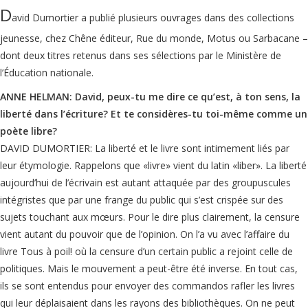
D
avid Dumortier a publié plusieurs ouvrages dans des collections
jeunesse, chez Chêne éditeur, Rue du monde, Motus ou Sarbacane –
dont deux titres retenus dans ses sélections par le Ministère de
l’Éducation nationale.
ANNE HELMAN: David, peux-tu me dire ce qu’est, à ton sens, la
liberté dans l’écriture? Et te considères-tu toi-même comme un
poète libre?
DAVID DUMORTIER: La liberté et le livre sont intimement liés par
leur étymologie. Rappelons que «livre» vient du latin «liber». La liberté
aujourd’hui de l’écrivain est autant attaquée par des groupuscules
intégristes que par une frange du public qui s’est crispée sur des
sujets touchant aux mœurs. Pour le dire plus clairement, la censure
vient autant du pouvoir que de l’opinion. On l’a vu avec l’affaire du
livre Tous à poil! où la censure d’un certain public a rejoint celle de
politiques. Mais le mouvement a peut-être été inverse. En tout cas,
ils se sont entendus pour envoyer des commandos rafler les livres
qui leur déplaisaient dans les rayons des bibliothèques. On ne peut