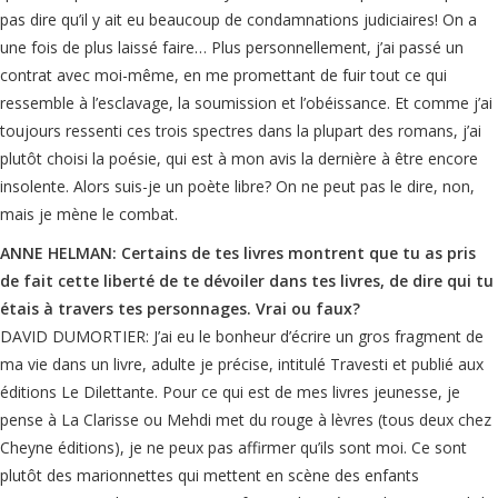
pas dire qu’il y ait eu beaucoup de condamnations judiciaires! On a
une fois de plus laissé faire… Plus personnellement, j’ai passé un
contrat avec moi-même, en me promettant de fuir tout ce qui
ressemble à l’esclavage, la soumission et l’obéissance. Et comme j’ai
toujours ressenti ces trois spectres dans la plupart des romans, j’ai
plutôt choisi la poésie, qui est à mon avis la dernière à être encore
insolente. Alors suis-je un poète libre? On ne peut pas le dire, non,
mais je mène le combat.
ANNE HELMAN: Certains de tes livres montrent que tu as pris
de fait cette liberté de te dévoiler dans tes livres, de dire qui tu
étais à travers tes personnages. Vrai ou faux?
DAVID DUMORTIER: J’ai eu le bonheur d’écrire un gros fragment de
ma vie dans un livre, adulte je précise, intitulé Travesti et publié aux
éditions Le Dilettante. Pour ce qui est de mes livres jeunesse, je
pense à La Clarisse ou Mehdi met du rouge à lèvres (tous deux chez
Cheyne éditions), je ne peux pas affirmer qu’ils sont moi. Ce sont
plutôt des marionnettes qui mettent en scène des enfants