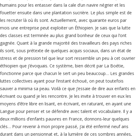
humains pour les entasser dans la cale d’un navire négrier et les
fouetter ensuite dans une plantation sucrière. Le plus simple est de
les recruter là où ils sont. Actuellement, avec quarante euros par
mois une entreprise peut exploiter un Éthiopien. Je sais que la lutte
des classes est terminée au plus grand bonheur de ceux qui l’ont
gagnée. Quant à la grande majorité des travailleurs des pays riches
ils sont, sous prétexte de quelques acquis sociaux, dans un état de
stress et de pression tel que leur sort ressemble un peu à cet ouvrier
éthiopien que j’évoquais. Ce système, bien décrit par La Boétie,
fonctionne parce que chacun le sert un peu beaucoup… Les grandes
luttes collectives ayant pour l’instant échoué, on peut toutefois
sauver a minima sa peau. Voilà ce que j’essaie de dire aux enfants en
écrivant ou quand je les rencontre. Je les invite à trouver en eux les
moyens d’être libre en lisant, en écrivant, en raturant, en ayant une
Langue pour penser et se défendre avec talent et vocabulaire. Il y a
deux millions d’enfants pauvres en France, donnons-leur quelques
clés… Pour revenir à mon propre passé, j’ai été enfermé neuf ans
durant dans un pensionnat et, à la lumière de ces sombres années,