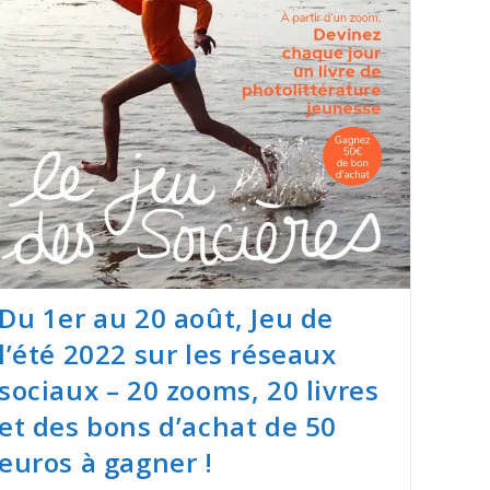
Du 1er au 20 août, Jeu de
l’été 2022 sur les réseaux
sociaux – 20 zooms, 20 livres
et des bons d’achat de 50
euros à gagner !