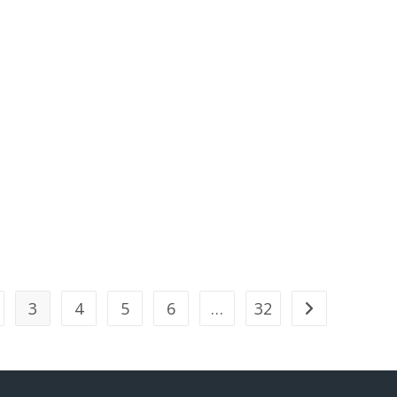
3
4
5
6
…
32