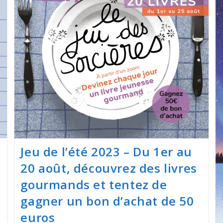
Jeu de l’été 2023 – Du 1er au
20 août, découvrez des livres
gourmands et tentez de
gagner un bon d’achat de 50
euros