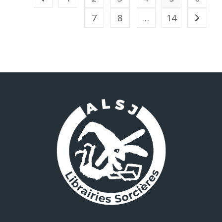
7
8
…
14