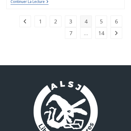
Continuer La Lecture
1
2
3
4
5
6
7
…
14