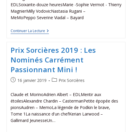
EDLSoixante-douze heuresMarie -Sophie Vermot - Thierry
MagnierMilly VodovicNastasia Rugani –
MeMoPeppo Severine Viadal – Bayard
Continuer La Lecture
Prix Sorcières 2019 : Les
Nominés Carrément
Passionnant Mini !
16 janvier 2019
Prix Sorcières
Claude et MorinoAdrien Albert – EDLMentir aux
étoilesAlexandre Chardin – CastermanPetite épopée des
pionsAudren – MemoLa légende de Podkin le brave,
Tome 1La naissance d'un chefKerian Larwood –
Gallimard JeunesseUn…