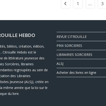
1
…
3
ROUILLE HEBDO
REVUE CITROUILLE
PRIX SORCIERES
ités, biblios, création, édition,
.. Citrouille Hebdo est le
LIBRAIRIES SORCIERES
e de littérature jeunesse des
ALSJ
ies Sorcières, librairies
endantes regroupées au sein de
Acheter des livres en ligne
ciation des Librairies
lisées Jeunesse (ALSJ), créée en
la même année que la loi sur le
nique du livre.