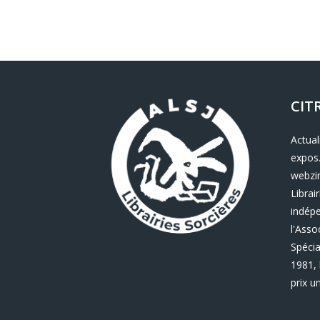
CIT
Actual
expos.
webzin
Librair
indép
l'Asso
Spécia
1981, 
prix u