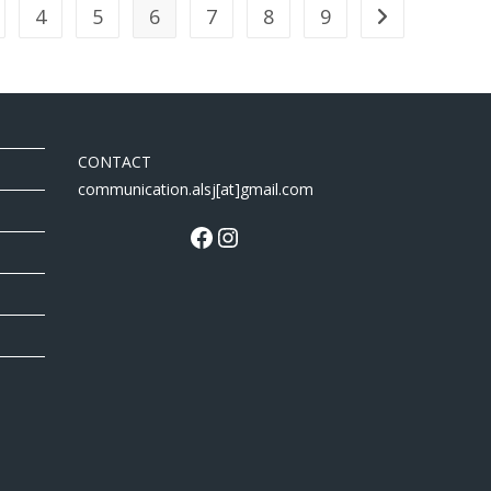
4
5
6
7
8
9
CONTACT
communication.alsj[at]gmail.com