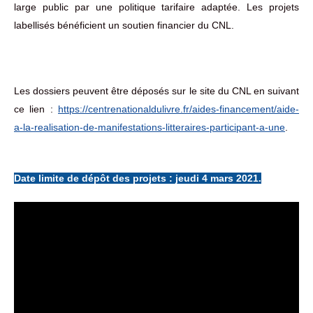
large public par une politique tarifaire adaptée. Les projets
labellisés bénéficient un soutien financier du CNL.
Les dossiers peuvent être déposés sur le site du CNL en suivant
ce lien :
https://centrenationaldulivre.fr/aides-financement/aide-
a-la-realisation-de-manifestations-litteraires-participant-a-une
.
Date limite de dépôt des projets : jeudi 4 mars 2021.