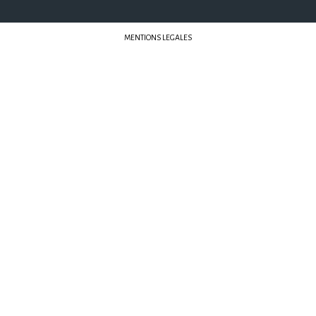
MENTIONS LEGALES
Librairies Sorcières © 2022