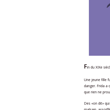
F
in du XIXe siècl
Une jeune fille f
danger. Frida a
que rien ne prouv
Des «on dit» qu
malsain, assoiff