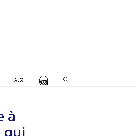
ALSJ
e à
 qui