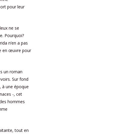
ort pour leur
deux ne se
le. Pourquoi?
rida n’en a pas
tre en œuvre pour
ois un roman
voirs. Sur fond
al, à une époque
naces -, cet
ar des hommes
omme
itante, tout en