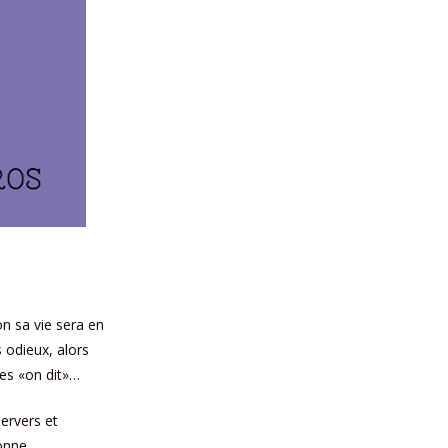
non sa vie sera en
 odieux, alors
res «on dit»…
ervers et
bonne