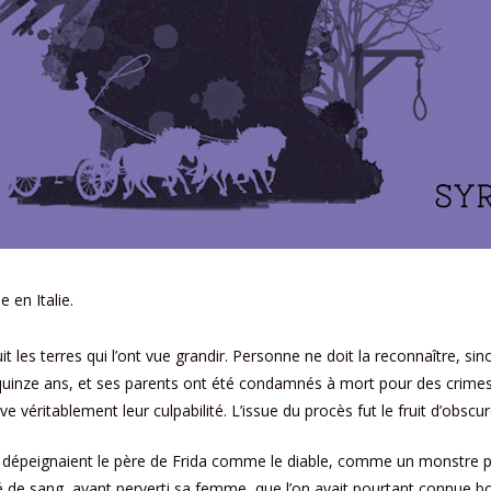
e en Italie.
uit les terres qui l’ont vue grandir. Personne ne doit la reconnaître, si
 quinze ans, et ses parents ont été condamnés à mort pour des crimes
e véritablement leur culpabilité. L’issue du procès fut le fruit d’obscu
i dépeignaient le père de Frida comme le diable, comme un monstre p
é de sang, ayant perverti sa femme, que l’on avait pourtant connue 