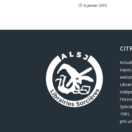
6 janvier 2015
CIT
Actual
expos.
webzin
Librair
indép
l'Asso
Spécia
1981, 
prix u