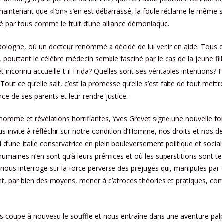
aintenant que «l’on» s’en est débarrassé, la foule réclame le même s
é par tous comme le fruit d’une alliance démoniaque.
 Bologne, où un docteur renommé a décidé de lui venir en aide. Tous 
 pourtant le célèbre médecin semble fasciné par le cas de la jeune fil
 inconnu accueille-t-il Frida? Quelles sont ses véritables intentions? F
 Tout ce qu’elle sait, c’est la promesse qu’elle s’est faite de tout met
nce de ses parents et leur rendre justice.
’homme et révélations horrifiantes, Yves Grevet signe une nouvelle f
us invite à réfléchir sur notre condition d’Homme, nos droits et nos de
ui d’une Italie conservatrice en plein bouleversement politique et soci
humaines n’en sont qu’à leurs prémices et où les superstitions sont te
t nous interroge sur la force perverse des préjugés qui, manipulés p
ent, par bien des moyens, mener à d’atroces théories et pratiques, c
s coupe à nouveau le souffle et nous entraîne dans une aventure palp