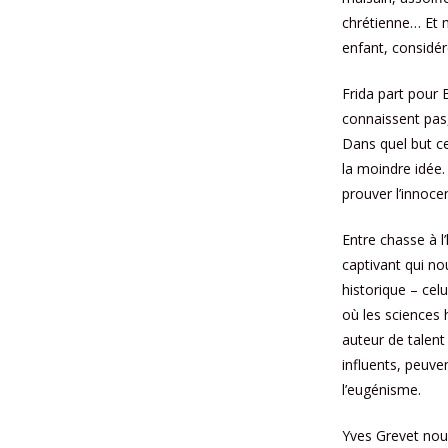
chrétienne… Et m
enfant, considér
Frida part pour
connaissent pas,
Dans quel but cet
la moindre idée.
prouver l’innoce
Entre chasse à l
captivant qui no
historique – cel
où les sciences 
auteur de talen
influents, peuv
l’eugénisme.
Yves Grevet nou