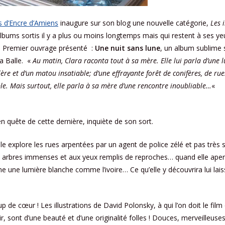
es d’Encre d’Amiens
inaugure sur son blog une nouvelle catégorie,
Les 
bums sortis il y a plus ou moins longtemps mais qui restent à ses ye
. Premier ouvrage présenté :
Une nuit sans lune
, un album sublime 
la Balle. «
Au matin, Clara raconta tout à sa mère. Elle lui parla d’une 
ère et d’un matou insatiable; d’une effrayante forêt de conifères, de rue
ble. Mais surtout, elle parla à sa mère d’une rencontre inoubliable…
«
 en quête de cette dernière, inquiète de son sort.
elle explore les rues arpentées par un agent de police zélé et pas très
ux arbres immenses et aux yeux remplis de reproches… quand elle ape
e une lumière blanche comme l’ivoire… Ce qu’elle y découvrira lui lai
de cœur ! Les illustrations de David Polonsky, à qui l’on doit le film
r, sont d’une beauté et d’une originalité folles ! Douces, merveilleus