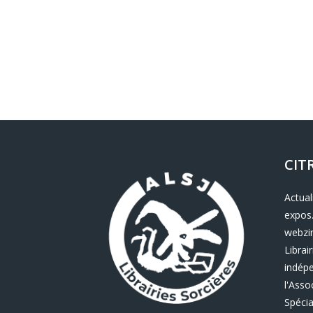
CIT
Actual
expos.
webzin
Librair
indép
l'Asso
Spécia