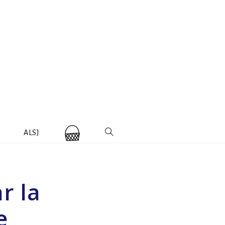
ALSJ
r la
e