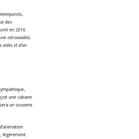
intemporels
,
ux des
sorti en 2010
lune introuvable,
s vides et d’un
 sympathique,
rçoit une cabane
ssera un souvenir
 d’animation
es, légèrement