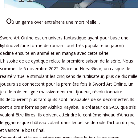
O
ù un game over entraînera une mort réelle…
Sword Art Online est un univers fantastique ayant pour base une
lightnovel (une forme de roman court très populaire au japon)
décliné ensuite en animé et en manga avec cette série.
L’histoire de ce dyptique relate la première saison de la série. Nous
sommes le 6 novembre 2022. Grâce au NerveGear, un casque de
réalité virtuelle stimulant les cinq sens de l’utilisateur, plus de dix mille
joueurs se connectent pour la première fois à Sword Art Online, un
jeu de rôle en ligne massivement multijoueur, révolutionnaire.
Ils découvrent plus tard qu’ils sont incapables de se déconnecter. Ils
sont alors informés par Akihiko Kayaba, le créateur de SAO, que s’ils
veulent être libres, ils doivent atteindre le centième niveau d’Aincrad,
le gigantesque château volant dans lequel se déroule l’action du jeu,
et vaincre le boss final.
Cependant, si leurs avatars meurent dans le jeu, leurs corps