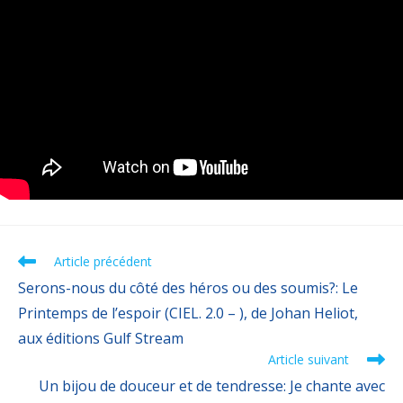
Article précédent
Serons-nous du côté des héros ou des soumis?: Le
Printemps de l’espoir (CIEL. 2.0 – ), de Johan Heliot,
aux éditions Gulf Stream
Article suivant
Un bijou de douceur et de tendresse: Je chante avec