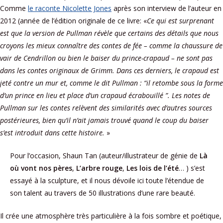
Comme
le raconte Nicolette Jones
après son interview de l’auteur en
2012 (année de l’édition originale de ce livre: «
Ce qui est surprenant
est que la version de Pullman révèle que certains des détails que nous
croyons les mieux connaître des contes de fée – comme la chaussure de
vair de Cendrillon ou bien le baiser du prince-crapaud – ne sont pas
dans les contes originaux de Grimm. Dans ces derniers, le crapaud est
jeté contre un mur et, comme le dit Pullman : “il retombe sous la forme
d’un prince en lieu et place d’un crapaud écrabouillé ”. Les notes de
Pullman sur les contes relèvent des similarités avec d’autres sources
postérieures, bien qu’il n’ait jamais trouvé quand le coup du baiser
s’est introduit dans cette histoire.
»
Pour l’occasion, Shaun Tan (auteur/illustrateur de génie de
Là
où vont nos pères
,
L’arbre rouge
,
Les lois de l’été
… ) s’est
essayé à la sculpture, et il nous dévoile ici toute l’étendue de
son talent au travers de 50 illustrations d’une rare beauté.
Il crée une atmosphère très particulière à la fois sombre et poétique,