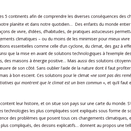
les 5 continents afin de comprendre les diverses conséquences des 
 notre planète et dans notre quotidien… Des enfants du monde entier 
façons de vivre, d’idées, d’habitudes, de pratiques astucieuses permett
gements climatiques – ou du moins de les minimiser pour mieux vivre
itions essentielles comme celle d’un cyclone, du climat, des gaz à effe
nsi que la mise en avant de solutions technologiques à l’exemple de
es, des maisons à énergie positive… Mais aussi des solutions citoyen
vre de son côté. Sans oublier l’aide de la nature dont il faut profiter, 
 mais à bon escient. Ces solutions pour le climat «
ne sont pas des remè
itiatives qui montrent que le climat est un bien commun
», et qu’il fau
ontent leur histoire, et on situe son pays sur une carte du monde. S
 les technologies les plus compliquées sont expliqués sous forme de sc
ence des problèmes que posent tous ces changements climatiques, en c
s plus compliqués, des dessins explicatifs… donnent au propos une tel