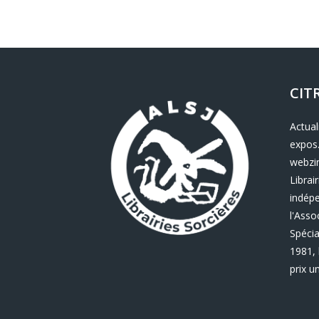
CIT
Actual
expos.
webzin
Librair
indép
l'Asso
Spécia
1981, 
prix u