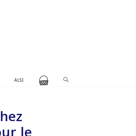
ALSJ
Chez
ur le