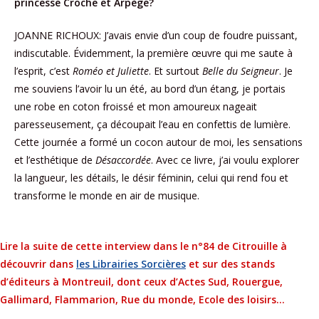
princesse Croche et Arpège?
JOANNE RICHOUX: J’avais envie d’un coup de foudre puissant,
indiscutable. Évidemment, la première œuvre qui me saute à
l’esprit, c’est
Roméo et Juliette
. Et surtout
Belle du Seigneur
. Je
me souviens l’avoir lu un été, au bord d’un étang, je portais
une robe en coton froissé et mon amoureux nageait
paresseusement, ça découpait l’eau en confettis de lumière.
Cette journée a formé un cocon autour de moi, les sensations
et l’esthétique de
Désaccordée
. Avec ce livre, j’ai voulu explorer
la langueur, les détails, le désir féminin, celui qui rend fou et
transforme le monde en air de musique.
Lire la suite de cette interview dans le n°84 de Citrouille à
découvrir dans
les Librairies Sorcières
et sur des stands
d’éditeurs à Montreuil, dont ceux d’Actes Sud, Rouergue,
Gallimard, Flammarion, Rue du monde, Ecole des loisirs…