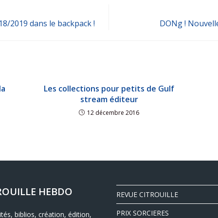
18/2019 dans le backpack !
DONg ! Nouvelle
la
Les collections pour petits de Gulf
stream éditeur
12 décembre 2016
ROUILLE HEBDO
REVUE CITROUILLE
PRIX SORCIERES
ités, biblios, création, édition,