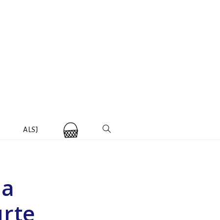
ALSJ
la
urte