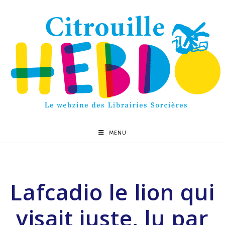
MENU
Lafcadio le lion qui
visait juste, lu par