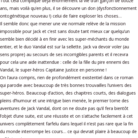
Tout cela complique déjà énormément la vie d’un garçon de douze
ans, mais voilà qu’en plus, il se découvre un don (dysfonctionnement
ontogénétique nouveau !) celui de faire exploser les choses…
Il semble donc que mener une vie normale relève de la mission
impossible pour Jack et c’est sans doute tant mieux car quelqu’un
semble bien décidé à en finir avec les super-méchants du monde
entier, et le duo Vandal est sur la sellette. Jack va devoir voler (au
sens propre) au secours de ses incorrigibles parents et il recevra
pour cela une aide inattendue : celle de la fille du pire ennemi des
Vandal, le super-héros Capitaine Justice en personne !
On l’aura compris, rien de profondément existentiel dans ce roman
qui parodie avec beaucoup de très bonnes trouvailles l’univers des
super-héros. Beaucoup d’action, des chapitres courts, des dialogues
pleins d’humour et une intrigue bien menée, le premier tome des
aventures de Jack Vandal, dont on ne doute pas qu’il fera bientôt
l’objet d’une suite, est une réussite et on s’attache facilement à cet
univers complètement farfelu dans lequel il n’est pas rare que la fin
du monde interrompe les cours… ce qui devrait plaire à beaucoup de