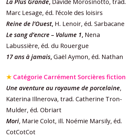
La Plus Grande
,
Davide Morosinotto, trad.
Marc Lesage, éd. l’école des loisirs
Reine de l’Ouest
,
H. Lenoir, éd. Sarbacane
Le sang d’encre – Volume 1
,
Nena
Labussière, éd. du Rouergue
17 ans à jamais
,
Gaël Aymon, éd. Nathan
★
Catégorie Carrément Sorcières fiction
Une aventure au royaume de porcelaine
,
Katerina Illnerova, trad. Catherine Tron-
Mulder, éd. Obriart
Mori
, Marie Colot, ill. Noémie Marsily, éd.
CotCotCot