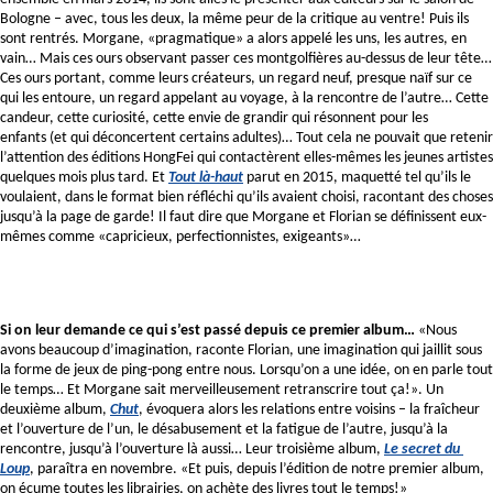
Bologne – avec, tous les deux, la même peur de la critique au ventre! Puis ils 
sont rentrés. Morgane, «pragmatique» a alors appelé les uns, les autres, en 
vain… Mais ces ours observant passer ces montgolfières au-dessus de leur tête… 
Ces ours portant, comme leurs créateurs, un regard neuf, presque naïf sur ce 
qui les entoure, un regard appelant au voyage, à la rencontre de l’autre… Cette 
candeur, cette curiosité, cette envie de grandir qui résonnent pour les 
enfants (et qui déconcertent certains adultes)… Tout cela ne pouvait que retenir 
l’attention des éditions HongFei qui contactèrent elles-mêmes les jeunes artistes 
quelques mois plus tard. Et 
Tout là-haut
parut en 2015, maquetté tel qu’ils le 
voulaient, dans le format bien réfléchi qu’ils avaient choisi, racontant des choses 
jusqu’à la page de garde! Il faut dire que Morgane et Florian se définissent eux-
mêmes comme «capricieux, perfectionnistes, exigeants»… 
Si on leur demande ce qui s’est passé depuis ce premier album… 
«Nous 
avons beaucoup d’imagination, raconte Florian, une imagination qui jaillit sous 
la forme de jeux de ping-pong entre nous. Lorsqu’on a une idée, on en parle tout 
le temps… Et Morgane sait merveilleusement retranscrire tout ça!». Un 
deuxième album, 
Chut
, évoquera alors les relations entre voisins – la fraîcheur 
et l’ouverture de l’un, le désabusement et la fatigue de l’autre, jusqu’à la 
rencontre, jusqu’à l’ouverture là aussi… Leur troisième album, 
Le secret du 
Loup
, paraîtra en novembre. «Et puis, depuis l’édition de notre premier album, 
on écume toutes les librairies, on achète des livres tout le temps!»