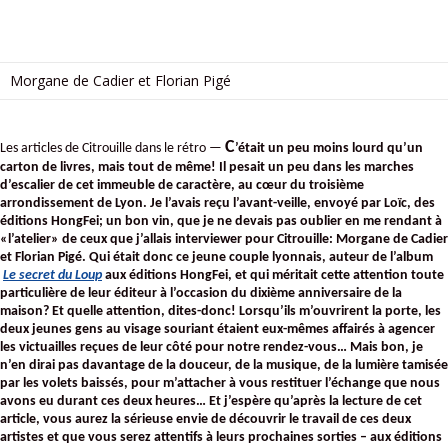
Morgane de Cadier et Florian Pigé
C
Les articles de Citrouille dans le rétro — 
’était un peu moins lourd qu’un 
carton de livres, mais tout de même! Il pesait un peu dans les marches 
d’escalier de cet immeuble de caractère, au cœur du troisième 
arrondissement de Lyon. Je l’avais reçu l’avant-veille, envoyé par Loïc, des 
éditions HongFei; un bon vin, que je ne devais pas oublier en me rendant à 
«l’atelier» de ceux que j’allais interviewer pour Citrouille: Morgane de Cadier 
et Florian Pigé. Qui était donc ce jeune couple lyonnais, auteur de l’album
Le secret du Loup
 aux éditions HongFei, et qui méritait cette attention toute 
particulière de leur éditeur à l’occasion du dixième anniversaire de la 
maison? Et quelle attention, dites-donc! Lorsqu’ils m’ouvrirent la porte, les 
deux jeunes gens au visage souriant étaient eux-mêmes affairés à agencer 
les victuailles reçues de leur côté pour notre rendez-vous… Mais bon, je 
n’en dirai pas davantage de la douceur, de la musique, de la lumière tamisée 
par les volets baissés, pour m’attacher à vous restituer l’échange que nous 
avons eu durant ces deux heures… Et j’espère qu’après la lecture de cet 
article, vous aurez la sérieuse envie de découvrir le travail de ces deux 
artistes et que vous serez attentifs à leurs prochaines sorties – aux éditions 