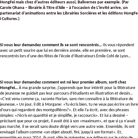
HongFei mais chez d’autres éditeurs aussi, Balivernes par exemple. (Par 
Carole Ohana – librairie À Titre d’Aile – à l’occasion de L’invité arrive, un 
partenariat d’animations ​entre les Librairies Sorcières et ​l​es éditions HongFe​
i Cultures​.)
Si vous leur demandez comment ils se sont rencontrés…
 Ils vous répondent 
avec un petit sourire que lui en dernière année, elle en première, se sont 
rencontrés lors d’une des fêtes de l’école d’illustrateurs Émile Cohl de Lyon… 
Si vous leur demandez comment est né leur premier album, sorti chez 
HongFei… 
À ma grande surprise, j’apprends que leur intérêt pour la littérature 
de jeunesse ne guidait pas leur parcours d’étudiants en illustration et dessin… 
«C’est venu comme ça, raconte Florian, sans rien connaître à la littérature de 
jeunesse.» Un jour, il dit à Morgane: «Tu écris bien, tu ne veux pas écrire un livre 
d’ours qui regardent des montgolfières?». Et elle l’a écrit, avec des phrases 
simples: «J’écris en quantité et je simplifie, je raccourcis». Et lui a dessiné – 
précisant que pour ce projet, il avait été à son «maximum», et que si ça n’avait 
pas marché, il se serait sans doute dirigé vers une autre voie. Ensemble, ils ont 
envisagé l’album comme «un objet abouti, fini, jusqu’à son format». Et, 
ensemble en mars 2014, ils sont allés le présenter aux éditeurs sur le salon de 