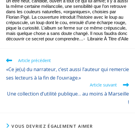
un être neuf, candide, ouvert à tout ce qui lui arrive; il y a aussi 
la même certaine mélancolie, une sensibilité que l’on retrouve 
dans les couleurs naturelles, «organiques», choisies par 
Florian Pigé. La couverture introduit l’histoire avec le loup au 
crépuscule, un loup dont le cou, enroulé d’une écharpe rouge, 
pique la curiosité. L’album se ferme sur ce même crépuscule, 
mais quelque chose a sans doute changé. Il nous faudra donc 
découvrir ce secret pour comprendre…-  Librairie À Titre d’Aile
Article précédent
«Ce je(u) du narrateur, c’est aussi l’auteur qui remercie
ses lecteurs à la fin de l’ouvrage.»
Article suivant
Une collection d’utilité publique… au moins à Marseille
!
VOUS DEVRIEZ ÉGALEMENT AIMER