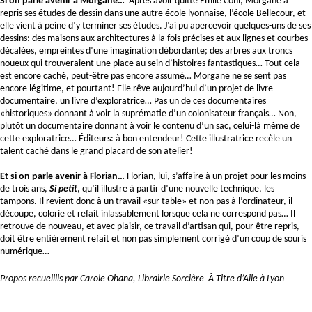
Si on parle avenir à Morgane…  
Après avoir quitté Émile Cohl, Morgane a 
repris ses études de dessin dans une autre école lyonnaise, l’école Bellecour, et 
elle vient à peine d’y terminer ses études. J’ai pu apercevoir quelques-uns de ses 
dessins: des maisons aux architectures à la fois précises et aux lignes et courbes 
décalées, empreintes d’une imagination débordante; des arbres aux troncs 
noueux qui trouveraient une place au sein d’histoires fantastiques… Tout cela 
est encore caché, peut-être pas encore assumé… Morgane ne se sent pas 
encore légitime, et pourtant! Elle rêve aujourd’hui d’un projet de livre 
documentaire, un livre d’exploratrice… Pas un de ces documentaires 
«historiques» donnant à voir la suprématie d’un colonisateur français… Non, 
plutôt un documentaire donnant à voir le contenu d’un sac, celui-là même de 
cette exploratrice… Éditeurs: à bon entendeur! Cette illustratrice recèle un 
talent caché dans le grand placard de son atelier!
Et si on parle avenir à Florian… 
Florian, lui, s’affaire à un projet pour les moins 
de trois ans, 
Si petit
, qu’il illustre à partir d’une nouvelle technique, les 
tampons. Il revient donc à un travail «sur table» et non pas à l’ordinateur, il 
découpe, colorie et refait inlassablement lorsque cela ne correspond pas… Il 
retrouve de nouveau, et avec plaisir, ce travail d’artisan qui, pour être repris, 
doit être entièrement refait et non pas simplement corrigé d’un coup de souris 
numérique… 
Propos recueillis par Carole Ohana, Librairie Sorcière  À Titre d’Aile à Lyon