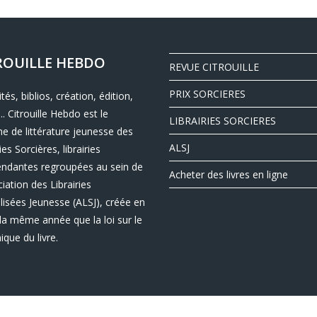
ROUILLE HEBDO
REVUE CITROUILLE
PRIX SORCIERES
ités, biblios, création, édition,
.. Citrouille Hebdo est le
LIBRAIRIES SORCIERES
e de littérature jeunesse des
ALSJ
ies Sorcières, librairies
endantes regroupées au sein de
Acheter des livres en ligne
ciation des Librairies
lisées Jeunesse (ALSJ), créée en
la même année que la loi sur le
nique du livre.