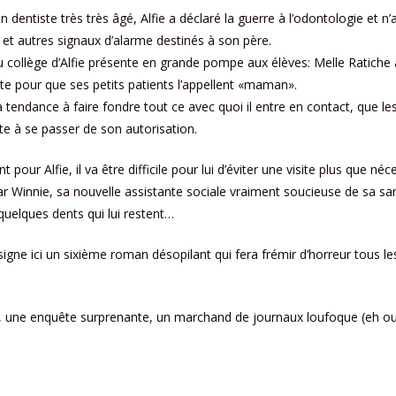
dentiste très très âgé, Alfie a déclaré la guerre à l’odontologie et n’
es et autres signaux d’alarme destinés à son père.
 du collège d’Alfie présente en grande pompe aux élèves: Melle Ratiche a
iste pour que ses petits patients l’appellent «maman».
 a tendance à faire fondre tout ce avec quoi il entre en contact, que les
itte à se passer de son autorisation.
our Alfie, il va être difficile pour lui d’éviter une visite plus que né
ar Winnie, sa nouvelle assistante sociale vraiment soucieuse de sa san
quelques dents qui lui restent…
igne ici un sixième roman désopilant qui fera frémir d’horreur tous l
une enquête surprenante, un marchand de journaux loufoque (eh oui !