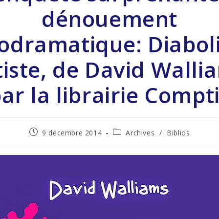
dénouement
odramatique: Diabol
iste, de David Walli
par la librairie Compt
9 décembre 2014
Archives
/
Biblios