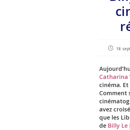
ci
r
18 sep
Aujourd’hu
Catharina
cinéma. Et
Comment se
cinématogr
avez croisé
que les Lib
de
Billy L