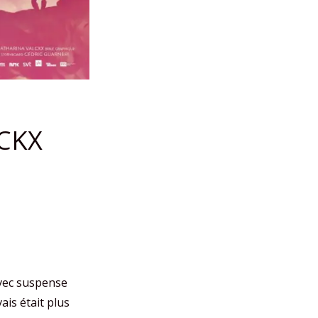
CKX
 avec suspense
is était plus