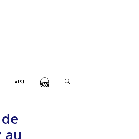
ALSJ
 de
y au