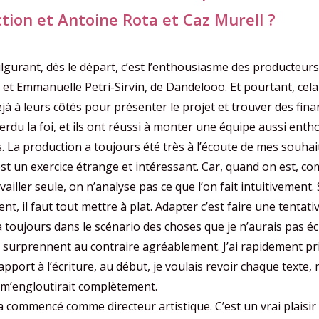
tion et Antoine Rota et Caz Murell ?
ulgurant, dès le départ, c’est l’enthousiasme des producteurs
et Emmanuelle Petri-Sirvin, de Dandelooo. Et pourtant, cela 
déjà à leurs côtés pour présenter le projet et trouver des fina
erdu la foi, et ils ont réussi à monter une équipe aussi enth
 La production a toujours été très à l’écoute de mes souhait
st un exercice étrange et intéressant. Car, quand on est, c
vailler seule, on n’analyse pas ce que l’on fait intuitivement.
ent, il faut tout mettre à plat. Adapter c’est faire une tentati
y a toujours dans le scénario des choses que je n’aurais pas éc
 surprennent au contraire agréablement. J’ai rapidement pr
apport à l’écriture, au début, je voulais revoir chaque texte, m
a m’engloutirait complètement.
 commencé comme directeur artistique. C’est un vrai plaisir 