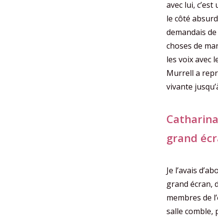
avec lui, c’est
le côté absurde
demandais de 
choses de mani
les voix avec l
Murrell a repr
vivante jusqu’à
Catharin
grand écr
Je l’avais d’ab
grand écran, d
membres de l’é
salle comble, p