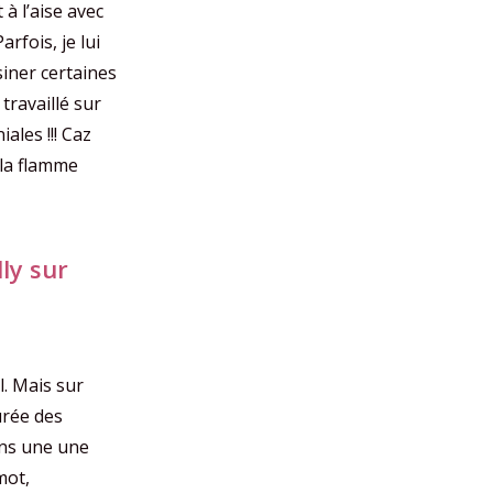
 à l’aise avec
rfois, je lui
iner certaines
travaillé sur
iales !!! Caz
 la flamme
lly sur
l. Mais sur
urée des
ans une une
mot,