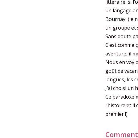
littéraire, si
un langage ani
Bournay (je ne
un groupe et s
Sans doute pa
C’est comme ç
aventure, il m
Nous en voyion
goût de vacanc
longues, les c
J’ai choisi un
Ce paradoxe me
l’histoire et 
premier !).
Comment a