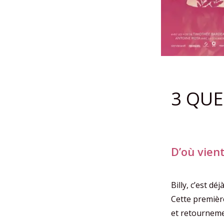
3 QUE
D’où vient
Billy, c’est déj
Cette première
et retourneme