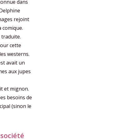
n connue dans
Delphine
nages rejoint
ça comique.
traduite.
Pour cette
 les westerns.
st avait un
mmes aux jupes
it et mignon.
les besoins de
ipal (sinon le
 société