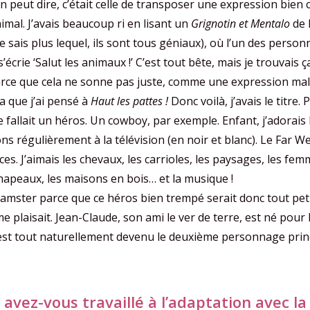
 l’on peut dire, c’était celle de transposer une expression bie
mal. J’avais beaucoup ri en lisant un
Grignotin et Mentalo
de 
 sais plus lequel, ils sont tous géniaux), où l’un des person
’écrie ‘Salut les animaux !’ C’est tout bête, mais je trouvais 
rce que cela ne sonne pas juste, comme une expression mal 
a que j’ai pensé à
Haut les pattes !
Donc voilà, j’avais le titre. 
e fallait un héros. Un cowboy, par exemple. Enfant, j’adorais
s régulièrement à la télévision (en noir et blanc). Le Far We
es. J’aimais les chevaux, les carrioles, les paysages, les fe
hapeaux, les maisons en bois… et la musique !
 hamster parce que ce héros bien trempé serait donc tout pet
 plaisait. Jean-Claude, son ami le ver de terre, est né pour 
il est tout naturellement devenu le deuxième personnage princ
vez-vous travaillé à l’adaptation avec la