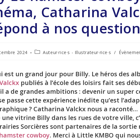
néma, Catharina Val
épond à nos question
tembre 2024
Auteur·rice·s - Illustrateur·rice·s
/
Évènemen
i est un grand jour pour Billy. Le héros des a
 Valckx
publiés à l’école des loisirs fait ses dé
 il a de grandes ambitions : devenir un super 
 passe cette expérience inédite qu’est l’adap
aphique ? Catharina Valckx nous a raconté… E
 une vitrine Billy dans les rues de votre ville, c
rairies Sorcières sont partenaires de la sortie
e hamster cowboy
. Merci à Little KMBO qui nou