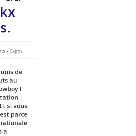
ckx
s.
ts - Expos
lbums de
buts au
cowboy !
tation
t si vous
’est parce
 nationale
s a