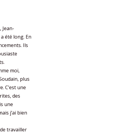
, Jean-
a été long. En
ncements. Ils
ousiaste
s.
omme moi,
 Soudain, plus
ve. C’est une
rites, des
is une
ais j’ai bien
de travailler