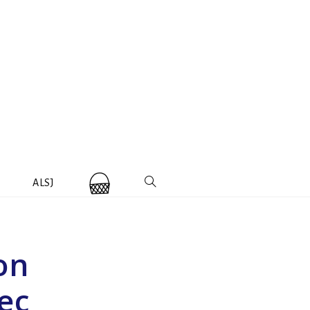
ALSJ
on
ec