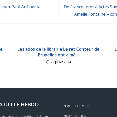
 Jean-Paul Arif par la
De France Inter à Actes Sud 
Amélie Fontaine – cons
re
Les ados de la librairie Le rat Conteur de
L
Bruxelles ont aimé…
22 juillet 2014
ROUILLE HEBDO
REVUE CITROUILLE
PRIX SORCIERES
ités, biblios, création, édition,