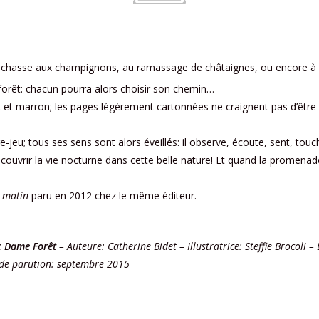
 chasse aux champignons, au ramassage de châtaignes, ou encore à l’
 forêt: chacun pourra alors choisir son chemin…
 et marron; les pages légèrement cartonnées ne craignent pas d’être 
-jeu; tous ses sens sont alors éveillés: il observe, écoute, sent, touc
ou découvrir la vie nocturne dans cette belle nature! Et quand la prom
e matin
paru en 2012 chez le même éditeur.
c Dame Forêt
– Auteure: Catherine Bidet – Illustratrice: Steffie Brocoli 
 de parution: septembre 2015