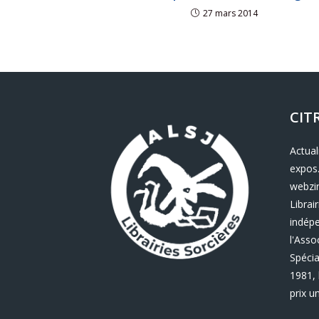
27 mars 2014
CIT
Actual
expos.
webzin
Librair
indép
l'Asso
Spécia
1981, 
prix u