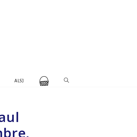
ALSJ
aul
mbre,