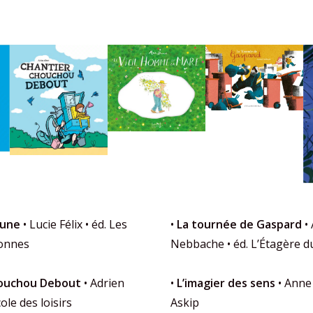
aune
• Lucie Félix • éd. Les
•
La tournée de Gaspard
•
onnes
Nebbache • éd. L’Étagère 
houchou Debout
• Adrien
•
L’imagier des sens
• Anne 
cole des loisirs
Askip