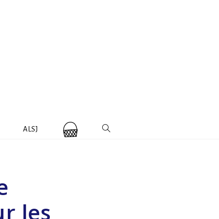
ALSJ
e
r les