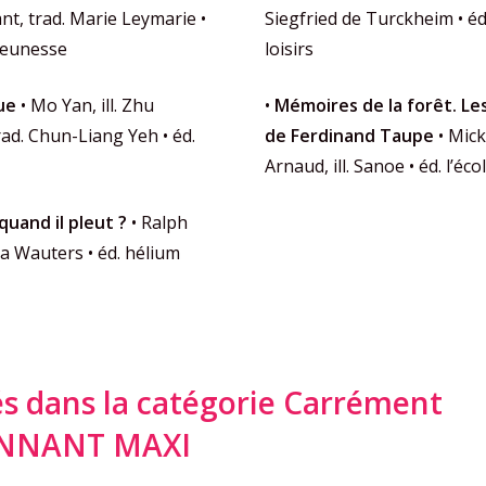
nt, trad. Marie Leymarie •
Siegfried de Turckheim • éd.
 Jeunesse
loisirs
ue
• Mo Yan, ill. Zhu
•
Mémoires de la forêt. Le
ad. Chun-Liang Yeh • éd.
de Ferdinand Taupe
• Mick
Arnaud, ill. Sanoe • éd. l’éco
quand il pleut ?
• Ralph
ulia Wauters • éd. hélium
dans la catégorie Carrément
ONNANT MAXI