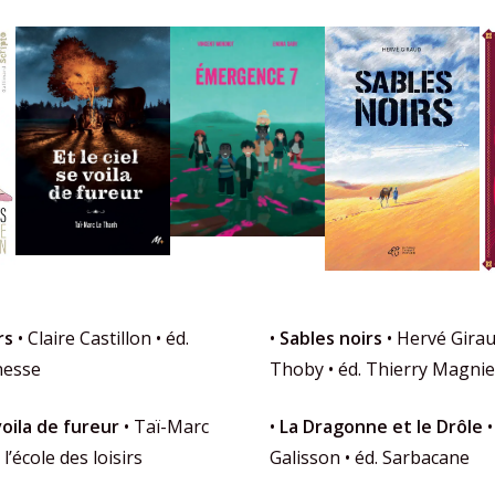
rs
• Claire Castillon • éd.
•
Sables noirs
• Hervé Giraud
unesse
Thoby • éd. Thierry Magni
voila de fureur
• Taï-Marc
•
La Dragonne et le Drôle
•
l’école des loisirs
Galisson • éd. Sarbacane