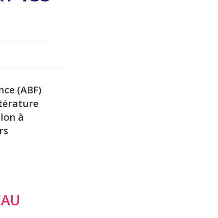
nce (ABF)
ttérature
ion à
rs
EAU