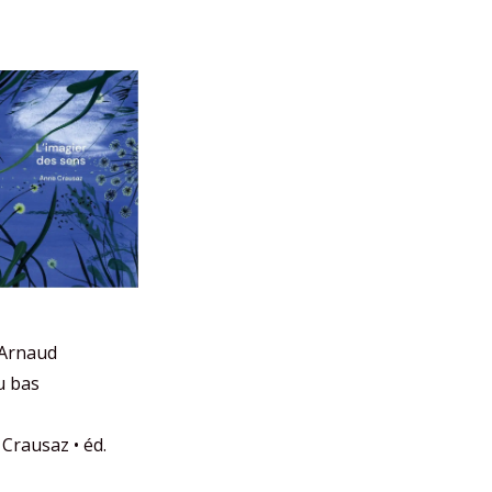
 Arnaud
du bas
Crausaz • éd.