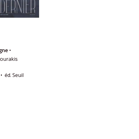
agne
•
bourakis
• éd. Seuil