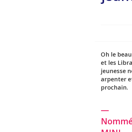
Oh le beau 
et les Libr
jeunesse n
arpenter e
prochain.
—
Nommés