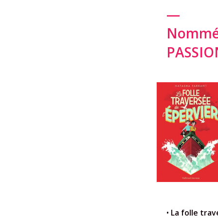
—
Nommés 
PASSI
•
La folle tra