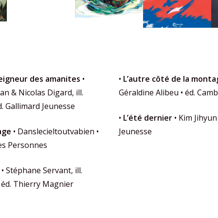
seigneur des amanites
•
•
L’autre côté de la mont
 & Nicolas Digard, ill.
Géraldine Alibeu • éd. Cam
éd. Gallimard Jeunesse
•
L’été dernier
• Kim Jihyun 
age
• Danslecieltoutvabien •
Jeunesse
des Personnes
• Stéphane Servant, ill.
• éd. Thierry Magnier