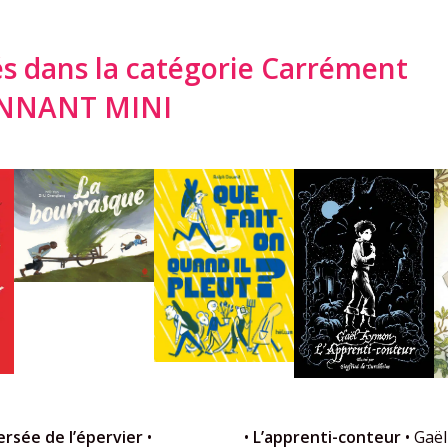
dans la catégorie Carrément
ONNANT MINI
versée de l’épervier
•
•
L’apprenti-conteur
• Gaël