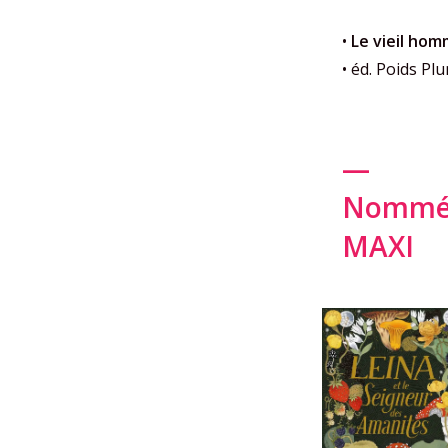
•
Le vieil hom
• éd. Poids P
—
Nommés
MAXI