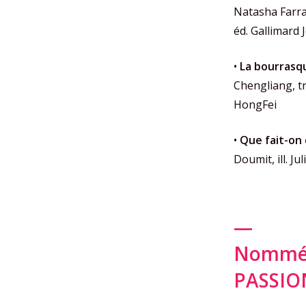
Natasha Farra
éd. Gallimard
•
La bourrasq
Chengliang, tr
HongFei
•
Que fait-on 
Doumit, ill. J
—
Nommés 
PASSI