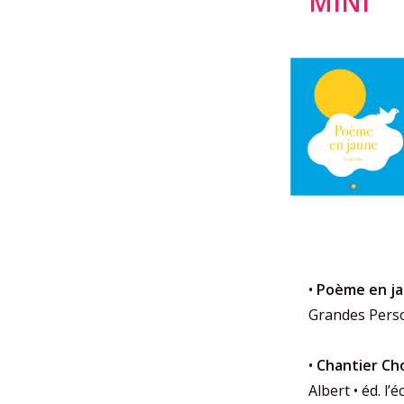
MINI
•
Poème en j
Grandes Pers
•
Chantier C
Albert • éd. l’é