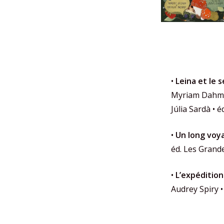
•
Leina et le 
Myriam Dahman
Júlia Sardà • 
•
Un long voy
éd. Les Gran
•
L’expédition
Audrey Spiry 