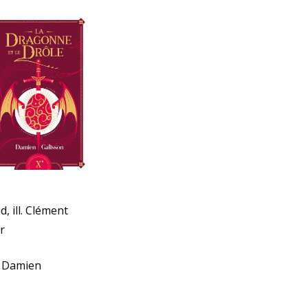
, ill. Clément
er
 Damien