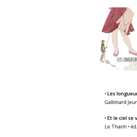
•
Les longueu
Gallimard Je
•
Et le ciel se 
Le Thanh • éd. 